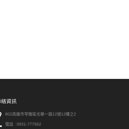
聯絡資訊
802高雄市苓雅區光華一路12號12樓之2
電話 :
0931-777562